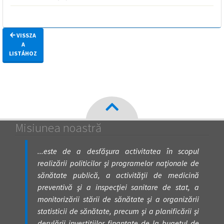
VISSZA
A
LISTÁHOZ
Misiunea noastră
...este de a desfăşura activitatea în scopul
realizării politicilor şi programelor naţionale de
sănătate publică, a activităţii de medicină
preventivă şi a inspecţiei sanitare de stat, a
monitorizării stării de sănătate şi a organizării
statisticii de sănătate, precum şi a planificării şi
derulării investiţiilor finanţate de la bugetul de