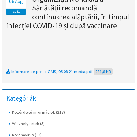
06 Aug
Sănătății recomandă
magyar
2021
continuarea alăptării, în timpul
nyelvű
infecției COVID-19 și după vaccinare
oldal
fejlesztés
alatt
Informare de presa OMS, 06.08.21 media.pdf
231,8 KB
van
Átiranyítás
a
Kategóriák
román
nyelvű
Közérdekű információk
(217)
oldalra
5
Vészhelyzetek
(5)
másodpercen
belül.
Koronavírus
(12)