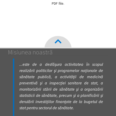
PDF file.
magyar
nyelvű
oldal
fejlesztés
alatt
Misiunea noastră
van
...este de a desfăşura activitatea în scopul
realizării politicilor şi programelor naţionale de
Átiranyítás
sănătate publică, a activităţii de medicină
a
preventivă şi a inspecţiei sanitare de stat, a
román
monitorizării stării de sănătate şi a organizării
nyelvű
statisticii de sănătate, precum şi a planificării şi
oldalra
derulării investiţiilor finanţate de la bugetul de
5
másodpercen
stat pentru sectorul de sănătate.
belül.