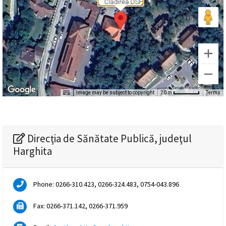
Clădirea DSP
magyar
nyelvű
oldal
fejlesztés
Image may be subject to copyright
Terms
20 m
alatt
van
Direcţia de Sănătate Publică, judeţul
Átiranyítás
Harghita
a
román
nyelvű
Phone: 0266-310.423, 0266-324.483, 0754-043.896
oldalra
5
Fax: 0266-371.142, 0266-371.959
másodpercen
belül.