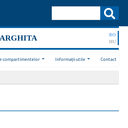
RO
HARGHITA
HU
ile compartimentelor
Informații utile
Contact