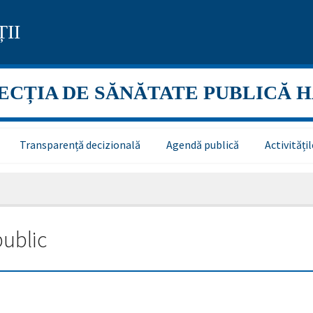
II
ECȚIA DE SĂNĂTATE PUBLICĂ 
Transparență decizională
Agendă publică
Activităț
public