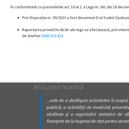
În conformitate cu prevederile art. 10 al 2 a Legii nr. 361 din 16 dece
magyar
Prin Dispoziția nr. 39/2023 a fost desemnat D-ul Szabó Gyula pe
nyelvű
Raportarea privind încălcări ale legii se efectuează, prin inte
oldal
de telefon
0266 310 423
.
fejlesztés
alatt
van
Átiranyítás
Misiunea noastră
a
román
...este de a desfăşura activitatea în scopul
nyelvű
oldalra
publică, a activităţii de medicină preventivă
5
sănătate şi a organizării statisticii de să
másodpercen
finanţate de la bugetul de stat pentru secto
belül.