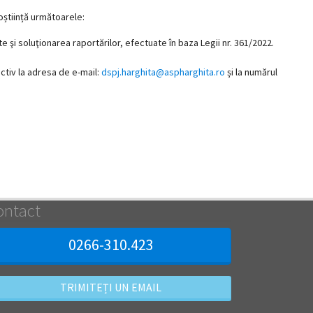
oștiință următoarele:
şi soluţionarea raportărilor, efectuate în baza Legii nr. 361/2022.
ctiv la adresa de e-mail:
dspj.harghita@aspharghita.ro
și la numărul
ontact
0266-310.423
TRIMITEȚI UN EMAIL