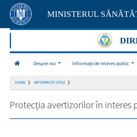
Pagina
MINISTERUL SĂNĂTĂȚ
maghiară
se
DIR
află
în
Despre noi
Informații de interes public
construcție
HOME
INFORMAȚII UTILE
Redirecționare
către
pagina
Protecția avertizorilor în interes 
română
în
5
secunde.
A