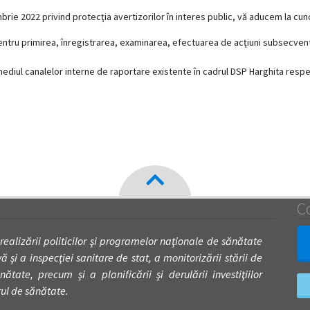
mbrie 2022 privind protecţia avertizorilor în interes public, vă aducem la cun
ntru primirea, înregistrarea, examinarea, efectuarea de acţiuni subsecvente 
rmediul canalelor interne de raportare existente în cadrul DSP Harghita respe
C
 realizării politicilor şi programelor naţionale de sănătate
 şi a inspecţiei sanitare de stat, a monitorizării stării de
nătate, precum şi a planificării şi derulării investiţiilor
rul de sănătate.