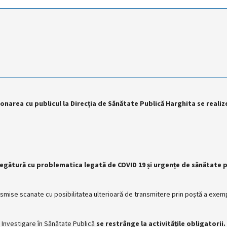
ionarea cu publicul la Direcția de Sănătate Publică Harghita se reali
 legătură cu problematica legată de COVID 19 și urgențe de sănătate p
nsmise scanate cu posibilitatea ulterioară de transmitere prin poștă a exemp
 Investigare în Sănătate Publică
se restrânge la activitățile obligatorii.