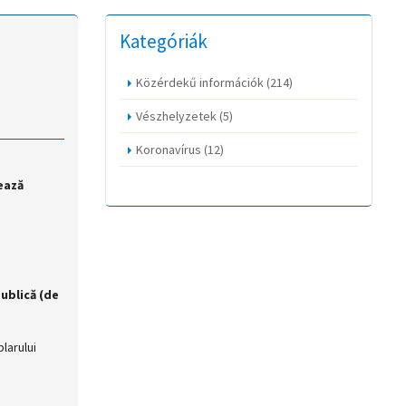
Kategóriák
Közérdekű információk
(214)
Vészhelyzetek
(5)
Koronavírus
(12)
zează
ublică (de
larului