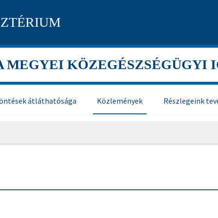
SZTÉRIUM
A MEGYEI KÖZEGÉSZSÉGÜGYI 
öntések átláthatósága
Közlemények
Részlegeink tev