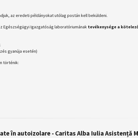
k, az eredeti példányokat utólag postán kell beküldeni.
az Egészségügyi Igazgatóság laboratóriumának
tevékenysége a
kötelez
k
ezés gyanúja esetén)
n történik:
te în autoizolare - Caritas Alba Iulia Asistență 