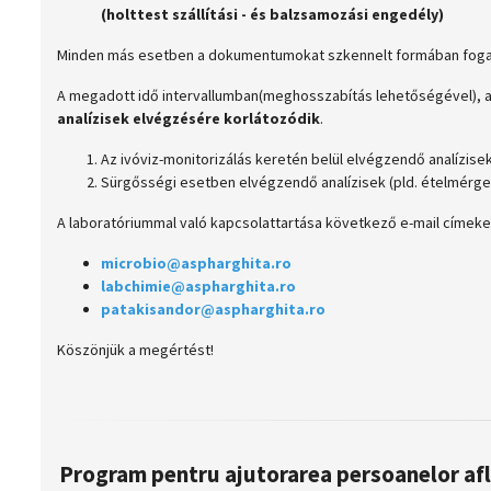
(holttest szállítási - és balzsamozási engedély)
Minden más esetben a dokumentumokat szkennelt formában fogadju
A megadott idő intervallumban(meghosszabítás lehetőségével), 
analízisek elvégzésére korlátozódik
.
Az ivóviz-monitorizálás keretén belül elvégzendő analízise
Sürgősségi esetben elvégzendő analízisek (pld. ételmérg
A laboratóriummal való kapcsolattartása következő e-mail címeke
microbio@aspharghita.ro
labchimie@aspharghita.ro
patakisandor@aspharghita.ro
Köszönjük a megértést!
Program pentru ajutorarea persoanelor afla