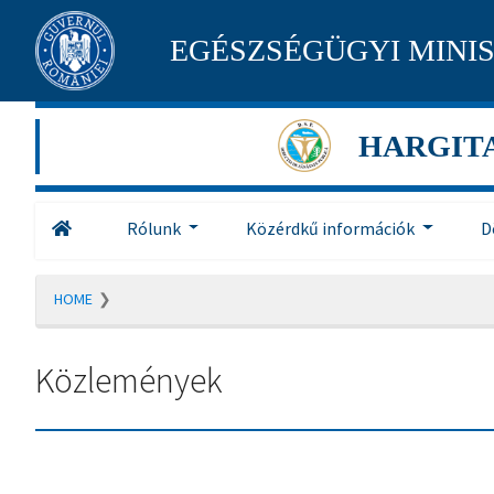
Pagina
EGÉSZSÉGÜGYI MINI
maghiară
se
HARGIT
află
în
Rólunk
Közérdkű információk
D
construcție
Redirecționare
HOME
către
pagina
română
Közlemények
în
5
secunde.
A