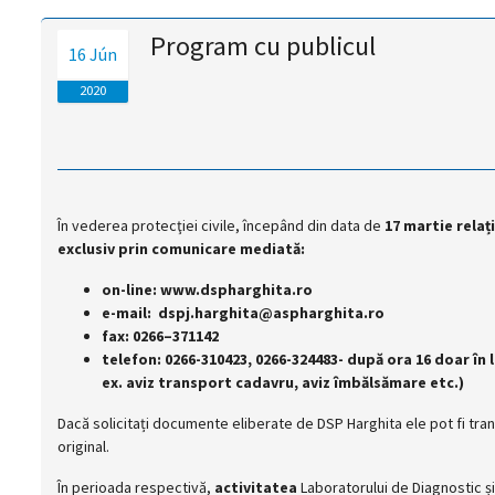
magyar
Program cu publicul
16 Jún
nyelvű
2020
oldal
fejlesztés
alatt
În vederea protecţiei civile, începând din data de
17 martie
relaț
exclusiv prin comunicare mediată:
van
on-line: www.dspharghita.ro
e-mail: dspj.harghita@aspharghita.ro
Átiranyítás
fax: 0266–371142
a
telefon: 0266-310423, 0266-324483- după ora 16 doar în
román
ex. aviz transport cadavru, aviz îmbălsămare etc.)
nyelvű
oldalra
Dacă solicitați documente eliberate de DSP Harghita ele pot fi tra
5
original.
másodpercen
belül.
În perioada respectivă,
activitatea
Laboratorului de Diagnostic și