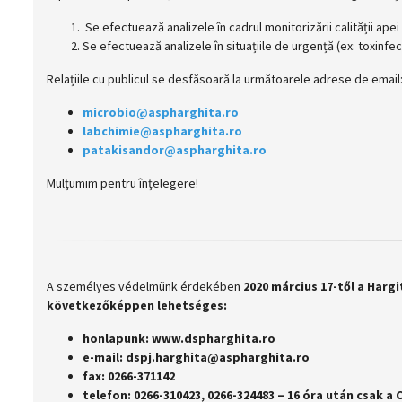
Se efectuează analizele în cadrul monitorizării calității apei
Se efectuează analizele în situațiile de urgență (ex: toxinfec
Relațiile cu publicul se desfăsoară la următoarele adrese de email
microbio@aspharghita.ro
labchimie@aspharghita.ro
patakisandor@aspharghita.ro
Mulţumim pentru înţelegere!
A személyes védelmünk érdekében
2020 március 17-től
a Hargi
következőképpen lehetséges:
honlapunk: www.dspharghita.ro
e-mail: dspj.harghita@aspharghita.ro
fax: 0266-371142
telefon: 0266-310423, 0266-324483 – 16 óra után csak