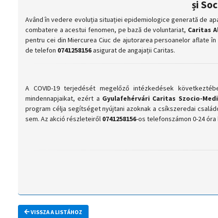
și Soc
Având în vedere evoluția situației epidemiologice generată de apar
combatere a acestui fenomen, pe bază de voluntariat,
Caritas A
pentru cei din Miercurea Ciuc de ajutorarea persoanelor aflate în
de telefon
0741258156
asigurat de angajații Caritas.
A COVID-19 terjedését megelőző intézkedések következtében
mindennapjaikat, ezért a
Gyulafehérvári Caritas Szocio-Med
program célja segítséget nyújtani azoknak a csíkszeredai csal
sem. Az akció részleteiről
0741258156
-os telefonszámon 0-24 óra
VISSZA A LISTÁHOZ