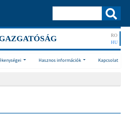
RO
IGAZGATÓSÁG
HU
ékenységei
Hasznos információk
Kapcsolat