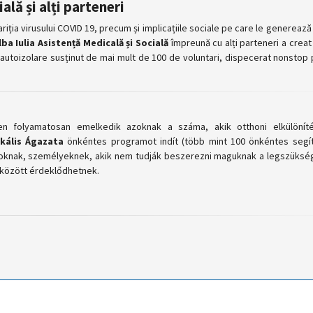
ială și alți parteneri
iția virusului COVID 19, precum și implicațiile sociale pe care le generează
lba Iulia Asistență Medicală și Socială
împreună cu alți parteneri a crea
 autoizolare susținut de mai mult de 100 de voluntari, dispecerat nonstop 
 folyamatosan emelkedik azoknak a száma, akik otthoni elkülöníté
ikális Ágazata
önkéntes programot indít (több mint 100 önkéntes segít
ádoknak, személyeknek, akik nem tudják beszerezni maguknak a legszüks
 között érdeklődhetnek.