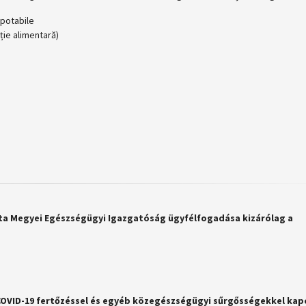
 potabile
ție alimentară)
:
ta Megyei Egészségügyi Igazgatóság ügyfélfogadása kizárólag a
 a COVID-19 fertőzéssel és egyéb közegészségügyi sűrgősségekkel ka