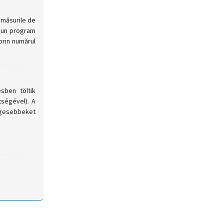
 măsurile de
t un program
prin numărul
sben töltik
ségével). A
égesebbeket