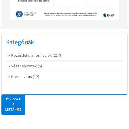
Kategóriák
Közérdekű információk
(217)
Vészhelyzetek
(5)
Koronavírus
(12)
VISSZA
A
LISTÁHOZ