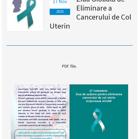
17 Nov
Eliminare a
magyar
2025
Cancerului de Col
nyelvű
Uterin
oldal
fejlesztés
alatt
PDF file.
van
Átiranyítás
a
román
nyelvű
oldalra
5
másodpercen
belül.