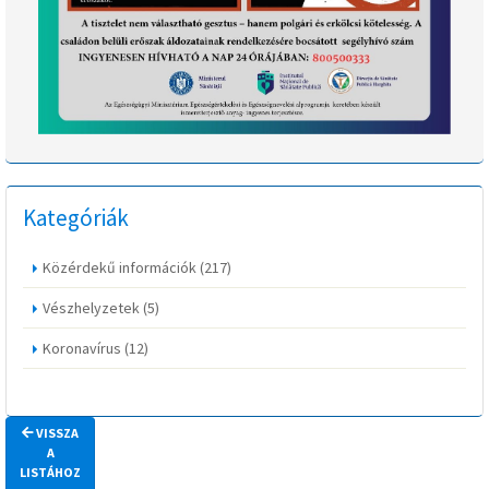
Kategóriák
Közérdekű információk
(217)
Vészhelyzetek
(5)
Koronavírus
(12)
VISSZA
A
LISTÁHOZ