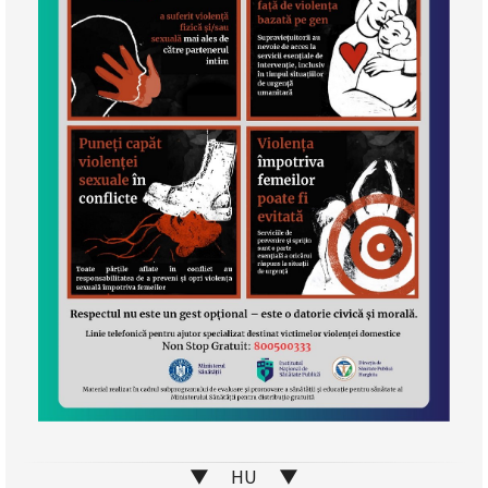
▼ HU ▼