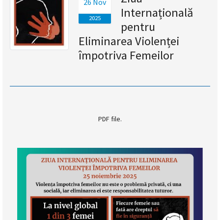
26 Nov
Internațională
magyar
2025
pentru
nyelvű
Eliminarea Violenței
împotriva Femeilor
oldal
fejlesztés
alatt
van
PDF file.
Átiranyítás
a
román
nyelvű
oldalra
5
másodpercen
belül.