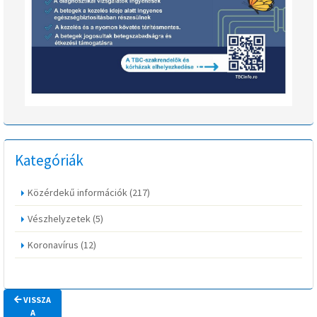
Kategóriák
Közérdekű információk
(217)
Vészhelyzetek
(5)
Koronavírus
(12)
VISSZA
A