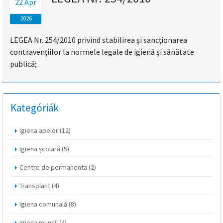
22 Ápr
magyar
2026
nyelvű
LEGEA Nr. 254/2010 privind stabilirea şi sancţionarea
contravenţiilor la normele legale de igienă şi sănătate
oldal
publică;
fejlesztés
alatt
Kategóriák
van
Igiena apelor
(12)
Átiranyítás
Igiena școlară
(5)
a
román
Centre de permanenta
(2)
nyelvű
oldalra
Transplant
(4)
5
Igiena comunală
(8)
másodpercen
belül.
Igiena muncii
(4)