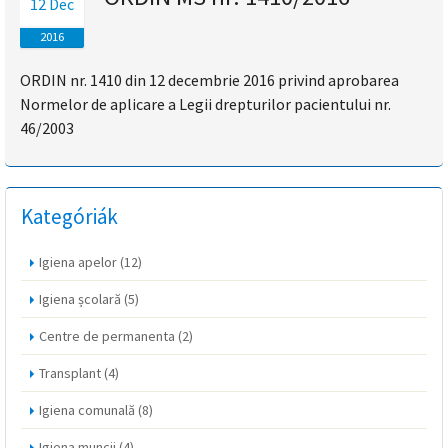
12 Dec
magyar
2016
nyelvű
ORDIN nr. 1410 din 12 decembrie 2016 privind aprobarea
Normelor de aplicare a Legii drepturilor pacientului nr.
oldal
46/2003
fejlesztés
alatt
Kategóriák
van
Igiena apelor
(12)
Átiranyítás
Igiena școlară
(5)
a
román
Centre de permanenta
(2)
nyelvű
oldalra
Transplant
(4)
5
Igiena comunală
(8)
másodpercen
belül.
Igiena muncii
(4)