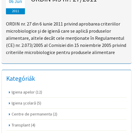
06 Jún
magyar
2011
nyelvű
ORDIN nr. 27 din 6 iunie 2011 privind aprobarea criteriilor
microbiologice şi de igienă care se aplică produselor
oldal
alimentare, altele decât cele menţionate în Regulamentul
fejlesztés
(CE) nr. 2.073/2005 al Comisiei din 15 noiembrie 2005 privind
criteriile microbiologice pentru produsele alimentare
alatt
van
Kategóriák
Átiranyítás
a
Igiena apelor
(12)
román
Igiena școlară
(5)
nyelvű
oldalra
Centre de permanenta
(2)
5
másodpercen
Transplant
(4)
belül.