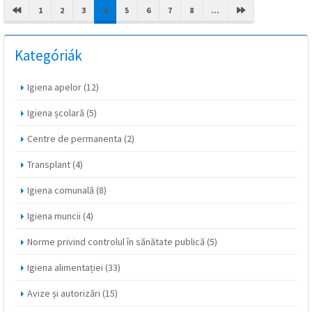
(CURRENT)
1
2
3
4
5
6
7
8
...
Kategóriák
Igiena apelor
(12)
Igiena școlară
(5)
Centre de permanenta
(2)
Transplant
(4)
Igiena comunală
(8)
Igiena muncii
(4)
Norme privind controlul în sănătate publică
(5)
Igiena alimentației
(33)
Avize și autorizări
(15)