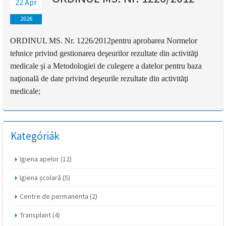
22 Ápr
magyar
2026
nyelvű
ORDINUL MS. Nr. 1226/2012
pentru aprobarea Normelor
tehnice privind gestionarea deşeurilor rezultate din activităţi
oldal
medicale şi a Metodologiei de culegere a datelor pentru baza
fejlesztés
naţională de date privind deşeurile rezultate din activităţi
medicale;
alatt
van
Kategóriák
Átiranyítás
a
Igiena apelor
(12)
román
nyelvű
Igiena școlară
(5)
oldalra
Centre de permanenta
(2)
5
másodpercen
Transplant
(4)
belül.