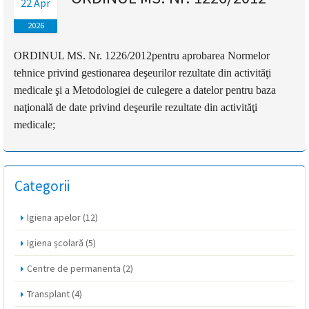
22 Apr
magyar
2026
nyelvű
ORDINUL MS. Nr. 1226/2012
pentru aprobarea Normelor
tehnice privind gestionarea deşeurilor rezultate din activităţi
oldal
medicale şi a Metodologiei de culegere a datelor pentru baza
fejlesztés
naţională de date privind deşeurile rezultate din activităţi
medicale;
alatt
van
Categorii
Átiranyítás
a
Igiena apelor
(12)
román
nyelvű
Igiena școlară
(5)
oldalra
Centre de permanenta
(2)
5
másodpercen
Transplant
(4)
belül.