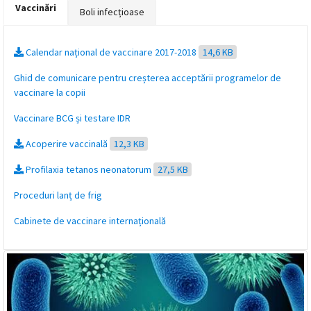
Vaccinări
Boli infecțioase
magyar
nyelvű
Calendar național de vaccinare 2017-2018
14,6 KB
oldal
Ghid de comunicare pentru creșterea acceptării programelor de
vaccinare la copii
fejlesztés
Vaccinare BCG și testare IDR
alatt
Acoperire vaccinală
12,3 KB
van
Profilaxia tetanos neonatorum
27,5 KB
Proceduri lanț de frig
Átiranyítás
a
Cabinete de vaccinare internațională
román
nyelvű
oldalra
5
másodpercen
belül.