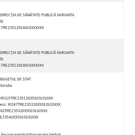
: DIRECȚIA DE SĂNĂTATE PUBLICĂ HARGHITA
91
81TREZ35120160103XXXXX
: DIRECȚIA DE SĂNĂTATE PUBLICĂ HARGHITA
91
81TREZ35120160103XXXXX
: BUGETUL DE STAT
itorului
c: RO15TREZ3512035010102XXX
iesc: RO87TREZ3522035010102XXX
O62TREZ3532035010102XXX
TREZ3542035010102XXX
e înscrie numărul Procesului Verbal.