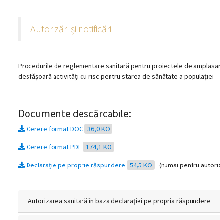
magyar
Autorizări și notificări
nyelvű
oldal
Procedurile de reglementare sanitară pentru proiectele de amplasare
fejlesztés
desfășoară activități cu risc pentru starea de sănătate a populației
alatt
Documente descărcabile:
van
Cerere format DOC
36,0 KO
Átiranyítás
Cerere format PDF
174,1 KO
a
román
Declarație pe proprie răspundere
54,5 KO
(numai pentru autori
nyelvű
oldalra
5
Autorizarea sanitară în baza declaraţiei pe propria răspundere
másodpercen
belül.