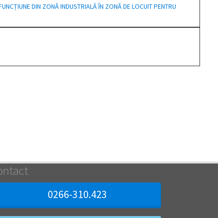
E DE FUNCȚIUNE DIN ZONĂ INDUSTRIALĂ ÎN ZONĂ DE LOCUIT PENTRU
ontact
0266-310.423