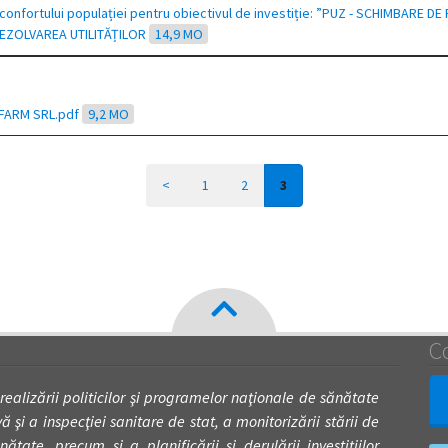
și confortului populației pentru obiectivul de investiție: ”PUZ - SCHIMBAR
REZOLVAREA UTILITĂȚILOR
14,9 MO
TFARM SRL.pdf
9,2 MO
<
1
2
3
C
 realizării politicilor şi programelor naţionale de sănătate
 şi a inspecţiei sanitare de stat, a monitorizării stării de
nătate, precum şi a planificării şi derulării investiţiilor