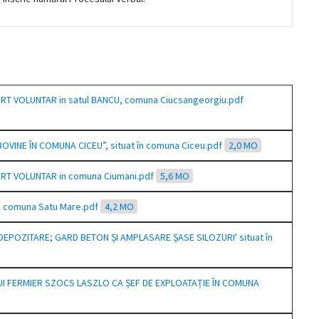
APORT VOLUNTAR in satul BANCU, comuna Ciucsangeorgiu.pdf
E BOVINE ÎN COMUNA CICEU”, situat în comuna Ciceu.pdf
2,0 MO
APORT VOLUNTAR in comuna Ciumani.pdf
5,6 MO
 în comuna Satu Mare.pdf
4,2 MO
IRE DEPOZITARE; GARD BETON ȘI AMPLASARE ȘASE SILOZURI' situat în
NĂRULUI FERMIER SZOCS LASZLO CA ȘEF DE EXPLOATAȚIE ÎN COMUNA