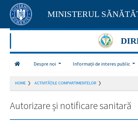
Pagina
MINISTERUL SĂNĂTĂȚ
maghiară
se
DIR
află
în
Despre noi
Informații de interes public
construcție
HOME
ACTIVITĂȚILE COMPARTIMENTELOR
Redirecționare
către
pagina
Autorizare și notificare sanitară
română
în
5
secunde.
A