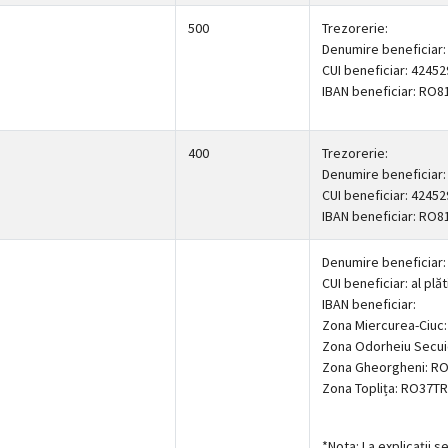
500
Trezorerie:
Denumire beneficiar
CUI beneficiar: 42452
IBAN beneficiar: RO
400
Trezorerie:
Denumire beneficiar
CUI beneficiar: 42452
IBAN beneficiar: RO
Denumire beneficiar
CUI beneficiar: al plăt
IBAN beneficiar:
Zona Miercurea-Ciu
Zona Odorheiu Secu
Zona Gheorgheni: R
Zona Toplița: RO37
*Nota: La explicații s