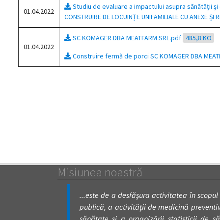
Studiu de evaluare a impactului asupra sănătății 
01.04.2022
CONSTRUIRE DE LOCUINȚE UNIFAMILIALE CU ANEXE ȘI 
SC KOMAGER DBA MEATFARM SRL.pdf
485,8 KO
01.04.2022
Construire fermă de porci SC KOMAGER DBA MEA
Misiunea noastră
...este de a desfăşura activitatea în scopul
publică, a activităţii de medicină preventivă
sănătate şi a organizării statisticii de să