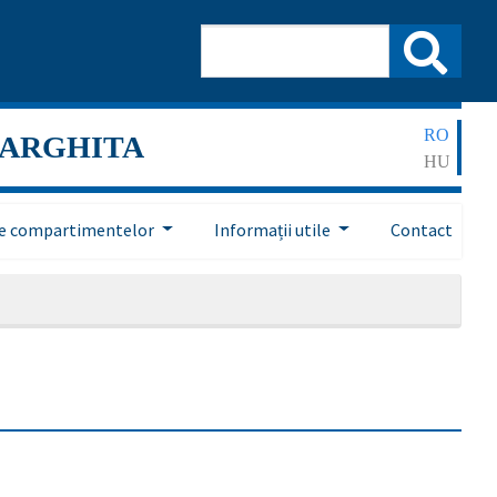
RO
HARGHITA
HU
ile compartimentelor
Informații utile
Contact