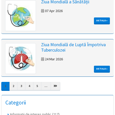
Ziua Mondială a Sănătății
07 Apr 2026
DETALII »
Ziua Mondială de Luptă Împotriva
Tuberculozei
24 Mar 2026
DETALII »
(CURRENT)
1
2
3
4
5
...
Categorii
Informații de interes public
(217)