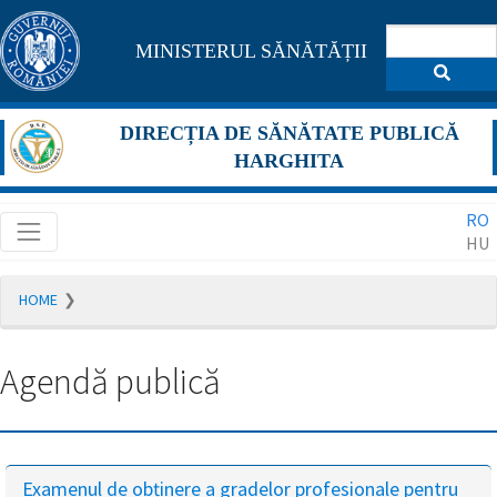
Pagina
MINISTERUL SĂNĂTĂȚII
maghiară
se
DIRECȚIA DE SĂNĂTATE PUBLICĂ
află
HARGHITA
în
RO
construcție
HU
Redirecționare
HOME
către
pagina
română
Agendă publică
în
5
secunde.
A
Examenul de obținere a gradelor profesionale pentru