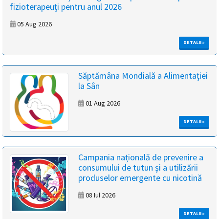
fizioterapeuți pentru anul 2026
magyar
05 Aug 2026
nyelvű
DETALII »
oldal
fejlesztés
Săptămâna Mondială a Alimentației
la Sân
alatt
01 Aug 2026
van
DETALII »
Átiranyítás
a
Campania națională de prevenire a
román
consumului de tutun și a utilizării
nyelvű
produselor emergente cu nicotină
oldalra
5
08 Iul 2026
másodpercen
belül.
DETALII »