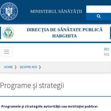
Pagina
MINISTERUL SĂNĂTĂȚII
maghiară
se
DIRECȚIA DE SĂNĂTATE PUBLICĂ
află
HARGHITA
în
RO
construcție
HU
Redirecționare
HOME
DESPRE NOI
către
pagina
română
Programe și strategii
în
5
secunde.
Programele şi strategiile autorităţii sau instituţiei publice:
A