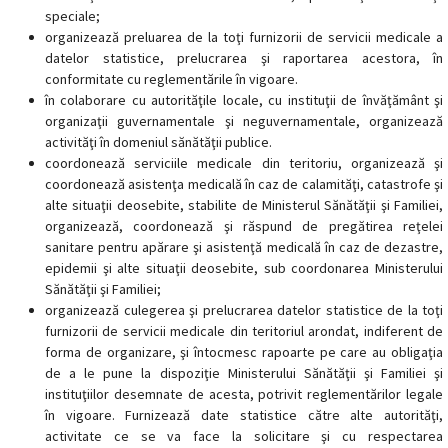
speciale;
organizează preluarea de la toţi furnizorii de servicii medicale a
datelor statistice, prelucrarea şi raportarea acestora, în
conformitate cu reglementările în vigoare.
în colaborare cu autorităţile locale, cu instituţii de învăţământ şi
organizaţii guvernamentale şi neguvernamentale, organizează
activităţi în domeniul sănătăţii publice.
coordonează serviciile medicale din teritoriu, organizează şi
coordonează asistenţa medicală în caz de calamităţi, catastrofe şi
alte situaţii deosebite, stabilite de Ministerul Sănătăţii şi Familiei,
organizează, coordonează şi răspund de pregătirea reţelei
sanitare pentru apărare şi asistenţă medicală în caz de dezastre,
epidemii şi alte situaţii deosebite, sub coordonarea Ministerului
Sănătăţii şi Familiei;
organizează culegerea şi prelucrarea datelor statistice de la toţi
furnizorii de servicii medicale din teritoriul arondat, indiferent de
forma de organizare, şi întocmesc rapoarte pe care au obligaţia
de a le pune la dispoziţie Ministerului Sănătăţii şi Familiei şi
instituţiilor desemnate de acesta, potrivit reglementărilor legale
în vigoare. Furnizează date statistice către alte autorităţi,
activitate ce se va face la solicitare şi cu respectarea