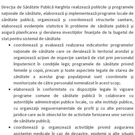
Direcţia de Sănătate Publică Harghita realizează politicile şi programele
magyar
naţionale de sănătate, elaborează şi implementează programe locale de
sănătate publică, organizează şi coordonează structurile sanitare,
nyelvű
elaborează evidenţele statistice în probleme de sănătate publică şi
asigură planificarea şi derularea investiţiilor finanţate de la bugetul de
oldal
stat pentru sistemul de sănătate.
coordonează şi evaluează realizarea indicatorilor programelor
fejlesztés
naţionale de sănătate care se derulează în teritoriul arondat şi
organizează acţiuni de inspecţie sanitară de stat prin personalul
alatt
împuternicit în condiţiile legii; programele de sănătate privind
femeile şi copiii, precum şi toate aspectele legate de starea de
van
sănătate a acestui grup populaţional sunt coordonate şi
monitorizate de către personalul nominalizat în acest scop;
Átiranyítás
elaborează în conformitate cu dispoziţiile legale în vigoare
a
programe comune de sănătate publică în colaborare cu
román
autorităţile administraţiei publice locale, cu alte instituţii publice,
nyelvű
cu organizaţii neguvernamentale de profil şi cu alte persoane
oldalra
juridice care au în obiectul lor de activitate furnizarea unor servicii
5
de sănătate publică;
másodpercen
coordonează şi organizează activităţile privind asigurarea
belül.
asistenţei medicale în caz de dezastre, epidemii şi alte situaţii