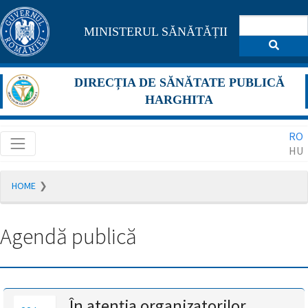
Pagina
MINISTERUL SĂNĂTĂȚII
maghiară
se
DIRECȚIA DE SĂNĂTATE PUBLICĂ
află
HARGHITA
în
RO
construcție
HU
Redirecționare
HOME
către
pagina
română
Agendă publică
în
5
secunde.
A
În atenția organizatorilor