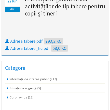
22 Iun
activităților de tip tabere pentru
magyar
2023
copii și tineri
nyelvű
oldal
fejlesztés
Adresa tabere.pdf
793,2 KO
alatt
Adresa tabere_hu.pdf
58,0 KO
van
Categorii
Átiranyítás
a
Informații de interes public
(217)
román
nyelvű
Situații de urgență
(5)
oldalra
5
Coronavirus
(12)
másodpercen
belül.