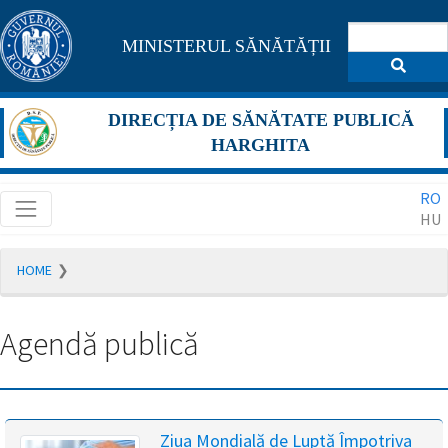
Pagina
MINISTERUL SĂNĂTĂȚII
maghiară
se
DIRECȚIA DE SĂNĂTATE PUBLICĂ
află
HARGHITA
în
RO
construcție
HU
Redirecționare
HOME
către
pagina
română
Agendă publică
în
5
secunde.
A
Ziua Mondială de Luptă Împotriva