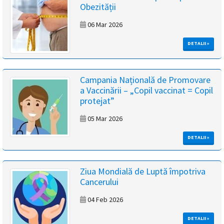
Obezității
magyar
06 Mar 2026
nyelvű
DETALII »
oldal
fejlesztés
Campania Națională de Promovare
a Vaccinării – „Copil vaccinat = Copil
alatt
protejat”
van
05 Mar 2026
DETALII »
Átiranyítás
a
román
Ziua Mondială de Luptă împotriva
nyelvű
Cancerului
oldalra
5
04 Feb 2026
másodpercen
belül.
DETALII »