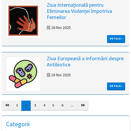
Ziua Internațională pentru
Eliminarea Violenței împotriva
Femeilor
26 Noi 2025
DETALII »
Ziua Europeană a Informării despre
Antibiotice
18 Noi 2025
DETALII »
(CURRENT)
1
2
3
4
5
6
...
Categorii