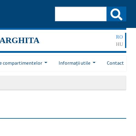
RO
HARGHITA
HU
ile compartimentelor
Informații utile
Contact