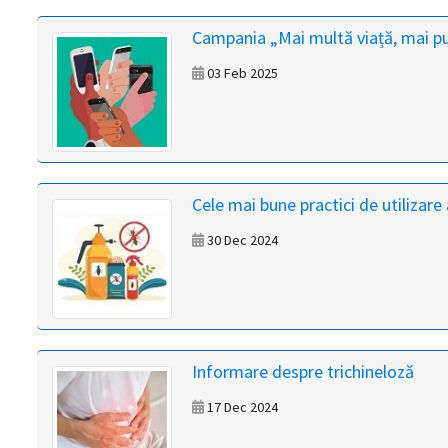
magyar
Campania „Mai multă viață, mai pu
nyelvű
03 Feb 2025
oldal
fejlesztés
alatt
Cele mai bune practici de utilizare
van
30 Dec 2024
Átiranyítás
a
román
nyelvű
Informare despre trichineloză
oldalra
5
17 Dec 2024
másodpercen
belül.