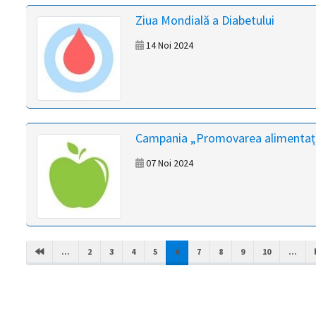
Ziua Mondială a Diabetului
14 Noi 2024
Campania „Promovarea alimentați
07 Noi 2024
(CURRENT)
...
2
3
4
5
6
7
8
9
10
...