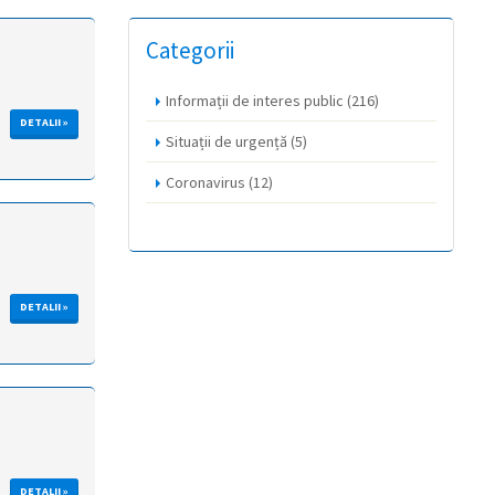
Categorii
Informații de interes public
(216)
DETALII »
Situații de urgență
(5)
Coronavirus
(12)
DETALII »
DETALII »