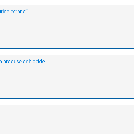
ține ecrane”
 a produselor biocide