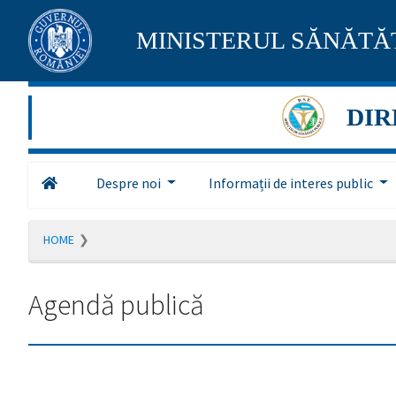
Pagina
MINISTERUL SĂNĂTĂȚ
maghiară
se
DIR
află
în
Despre noi
Informații de interes public
construcție
Redirecționare
HOME
către
pagina
română
Agendă publică
în
5
secunde.
A