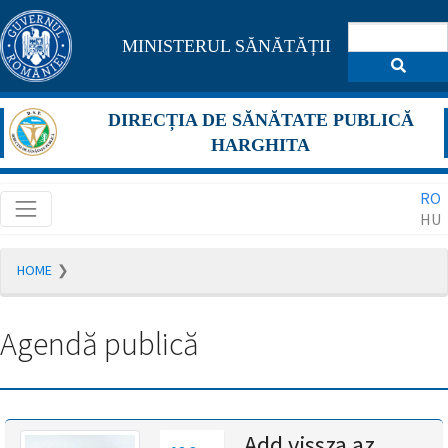
Pagina
MINISTERUL SĂNĂTĂȚII
maghiară
se
DIRECȚIA DE SĂNĂTATE PUBLICĂ
află
HARGHITA
în
RO
construcție
HU
Redirecționare
HOME
către
pagina
română
Agendă publică
în
5
secunde.
A
Add vissza az