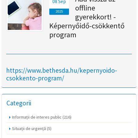
08 Sep
offline
magyar
2025
gyerekkort! -
nyelvű
Képernyőidő-csökkentő
program
oldal
fejlesztés
alatt
https://www.bethesda.hu/kepernyoido-
van
csokkento-program/
Átiranyítás
a
román
Categorii
nyelvű
oldalra
Informații de interes public
(216)
5
másodpercen
Situații de urgență
(5)
belül.