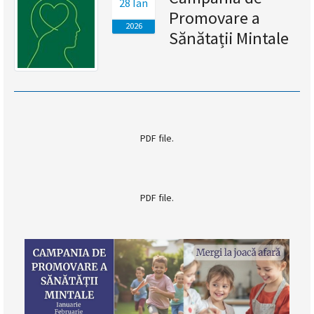
28 Ian
Promovare a
magyar
2026
Sănătații Mintale
nyelvű
oldal
fejlesztés
alatt
PDF file.
van
PDF file.
Átiranyítás
a
román
nyelvű
oldalra
5
másodpercen
belül.