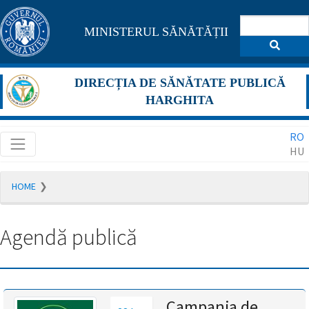
Pagina
MINISTERUL SĂNĂTĂȚII
maghiară
se
DIRECȚIA DE SĂNĂTATE PUBLICĂ
află
HARGHITA
în
RO
construcție
HU
Redirecționare
HOME
către
pagina
română
Agendă publică
în
5
secunde.
A
Campania de