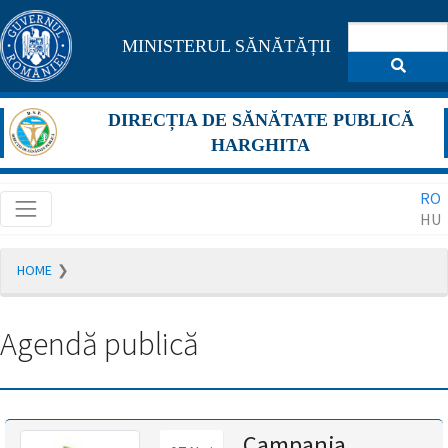
Pagina
MINISTERUL SĂNĂTĂȚII
maghiară
se
DIRECȚIA DE SĂNĂTATE PUBLICĂ
află
HARGHITA
în
RO
construcție
HU
Redirecționare
HOME
către
pagina
română
Agendă publică
în
5
secunde.
A
Campania