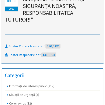
08 Iul
SIGURANȚA NOASTRĂ,
magyar
2020
RESPONSABILITATEA
nyelvű
TUTUROR!"
oldal
fejlesztés
alatt
Poster Purtare Masca.pdf
270,5 KO
Poster Raspandire.pdf
148,0 KO
van
Átiranyítás
a
Categorii
román
nyelvű
Informații de interes public
(217)
oldalra
5
Situații de urgență
(5)
másodpercen
belül.
Coronavirus
(12)