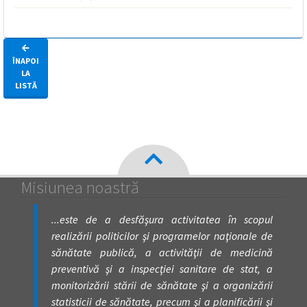
ÎNAPOI
LA
LISTĂ
Misiunea noastră
...este de a desfăşura activitatea în scopul
realizării politicilor şi programelor naţionale de
sănătate publică, a activităţii de medicină
preventivă şi a inspecţiei sanitare de stat, a
monitorizării stării de sănătate şi a organizării
statisticii de sănătate, precum şi a planificării şi