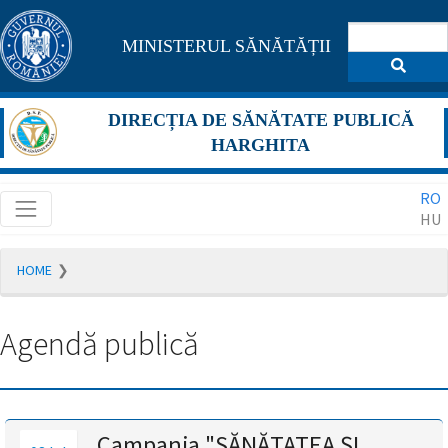
Pagina
MINISTERUL SĂNĂTĂȚII
maghiară
se
DIRECȚIA DE SĂNĂTATE PUBLICĂ
află
HARGHITA
în
RO
construcție
HU
Redirecționare
HOME
către
pagina
română
Agendă publică
în
5
secunde.
A
Campania "SĂNĂTATEA ȘI