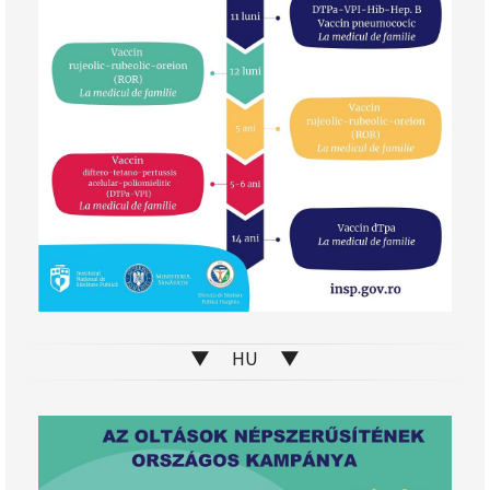
▼ HU ▼