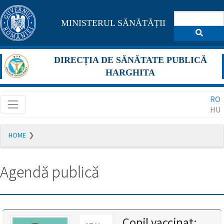
Pagina
MINISTERUL SĂNĂTĂȚII
maghiară
se
DIRECȚIA DE SĂNĂTATE PUBLICĂ
află
HARGHITA
în
RO
construcție
HU
Redirecționare
HOME
către
pagina
română
Agendă publică
în
5
secunde.
A
Copil vaccinat: