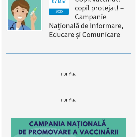
07 Mar
copil protejat! –
magyar
2025
Campanie
nyelvű
Națională de Informare,
Educare și Comunicare
oldal
fejlesztés
alatt
van
PDF file.
Átiranyítás
a
PDF file.
román
nyelvű
oldalra
5
másodpercen
belül.