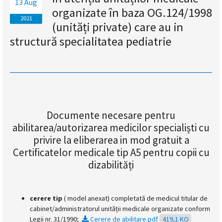
13 Aug
organizate în baza OG.124/1998
magyar
2021
(unități private) care au in
nyelvű
structură specialitatea pediatrie
oldal
fejlesztés
alatt
Documente necesare pentru
van
abilitarea/autorizarea medicilor specialiști cu
privire la eliberarea in mod gratuit a
Átiranyítás
Certificatelor medicale tip A5 pentru copii cu
a
dizabilități
román
nyelvű
oldalra
5
cerere tip
( model anexat) completată de medicul titular de
másodpercen
cabinet/administratorul unității medicale organizate conform
belül.
Legii nr. 31/1990;
Cerere de abilitare.pdf
419,1 KO