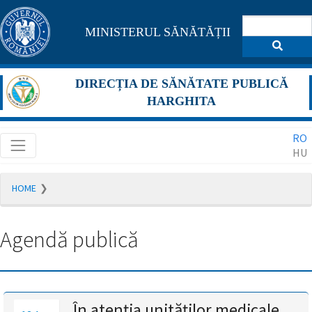
Pagina
MINISTERUL SĂNĂTĂȚII
maghiară
se
DIRECȚIA DE SĂNĂTATE PUBLICĂ
află
HARGHITA
în
RO
construcție
HU
Redirecționare
HOME
către
pagina
română
Agendă publică
în
5
secunde.
A
În atenția unităților medicale