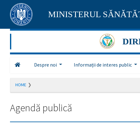
Pagina
MINISTERUL SĂNĂTĂȚ
maghiară
se
DIR
află
în
Despre noi
Informații de interes public
construcție
Redirecționare
HOME
către
pagina
română
Agendă publică
în
5
secunde.
A