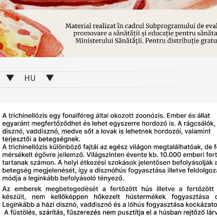
▼ HU ▼