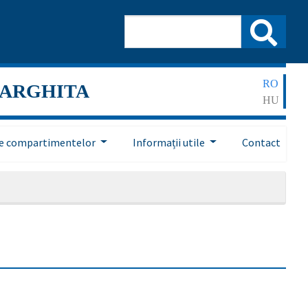
RO
HARGHITA
HU
ile compartimentelor
Informații utile
Contact