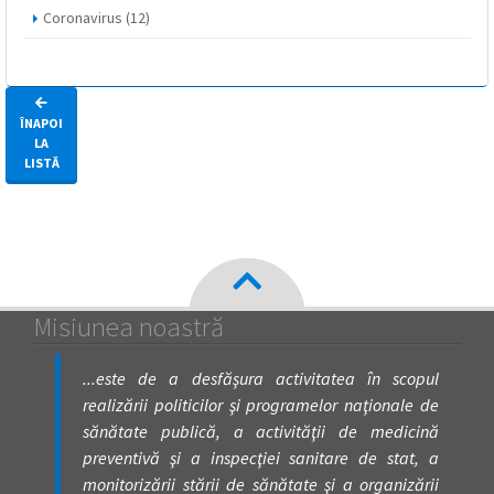
Coronavirus
(12)
ÎNAPOI
LA
LISTĂ
Misiunea noastră
...este de a desfăşura activitatea în scopul
realizării politicilor şi programelor naţionale de
sănătate publică, a activităţii de medicină
preventivă şi a inspecţiei sanitare de stat, a
monitorizării stării de sănătate şi a organizării