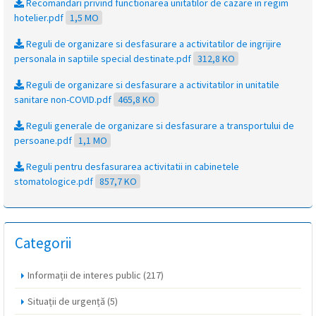
Recomandari privind functionarea unitatilor de cazare in regim
hotelier.pdf
1,5 MO
Reguli de organizare si desfasurare a activitatilor de ingrijire
personala in saptiile special destinate.pdf
312,8 KO
Reguli de organizare si desfasurare a activitatilor in unitatile
sanitare non-COVID.pdf
465,8 KO
Reguli generale de organizare si desfasurare a transportului de
persoane.pdf
1,1 MO
Reguli pentru desfasurarea activitatii in cabinetele
stomatologice.pdf
857,7 KO
Categorii
Informații de interes public
(217)
Situații de urgență
(5)