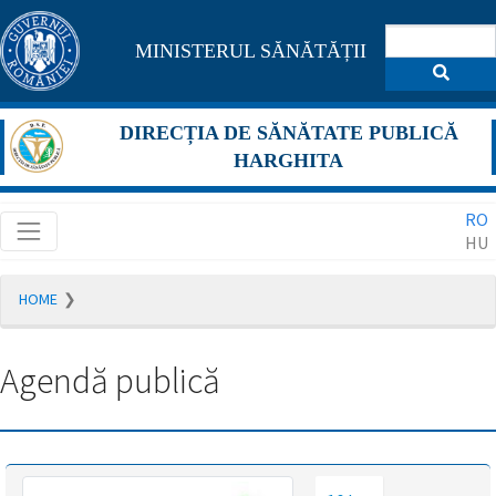
Pagina
MINISTERUL SĂNĂTĂȚII
maghiară
se
DIRECȚIA DE SĂNĂTATE PUBLICĂ
află
HARGHITA
în
RO
construcție
HU
Redirecționare
HOME
către
pagina
română
Agendă publică
în
5
secunde.
A