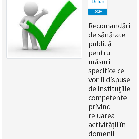
16 Iun
magyar
2020
nyelvű
Recomandări
de sănătate
oldal
publică
fejlesztés
pentru
măsuri
alatt
specifice ce
van
vor fi dispuse
de instituțiile
Átiranyítás
a
competente
román
privind
nyelvű
reluarea
oldalra
5
activității în
másodpercen
domenii
belül.