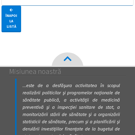
ÎNAPOI
LA
LISTĂ
Misiunea noastră
...este de a desfăşura activitatea în scopul
realizării politicilor şi programelor naţionale de
sănătate publică, a activităţii de medicină
preventivă şi a inspecţiei sanitare de stat, a
monitorizării stării de sănătate şi a organizării
statisticii de sănătate, precum şi a planificării şi
derulării investiţiilor finanţate de la bugetul de