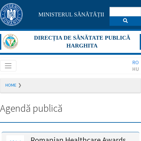
Pagina
MINISTERUL SĂNĂTĂȚII
maghiară
se
DIRECȚIA DE SĂNĂTATE PUBLICĂ
află
HARGHITA
în
RO
construcție
HU
Redirecționare
HOME
către
pagina
română
Agendă publică
în
5
secunde.
A
Romanian Healthcare Awards