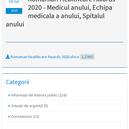
16 Iul
2020 - Medicul anului, Echipa
magyar
2020
medicala a anului, Spitalul
nyelvű
anului
oldal
fejlesztés
alatt
Romanian Healthcare Awards 2020.docx
2,2 MO
van
Categorii
Átiranyítás
a
román
Informații de interes public
(216)
nyelvű
Situații de urgență
(5)
oldalra
5
Coronavirus
(12)
másodpercen
belül.