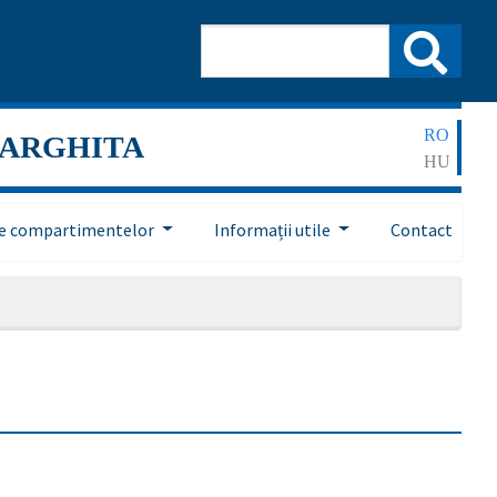
RO
HARGHITA
HU
ile compartimentelor
Informații utile
Contact