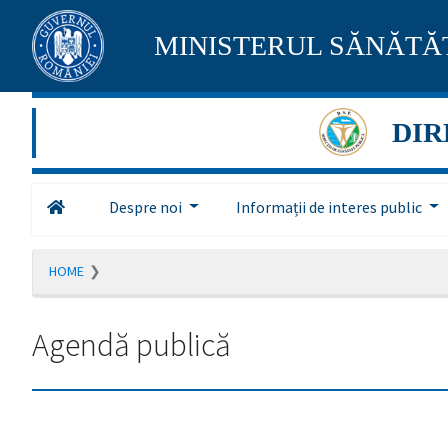
Pagina
MINISTERUL SĂNĂTĂȚ
maghiară
se
DIR
află
în
Despre noi
Informații de interes public
construcție
Redirecționare
HOME
către
pagina
română
Agendă publică
în
5
secunde.
A