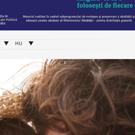
▼ HU ▼