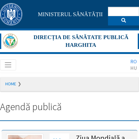
Pagina
MINISTERUL SĂNĂTĂȚII
maghiară
se
DIRECȚIA DE SĂNĂTATE PUBLICĂ
află
HARGHITA
în
RO
construcție
HU
Redirecționare
HOME
către
pagina
română
Agendă publică
în
5
secunde.
A
Ziua Mondială a