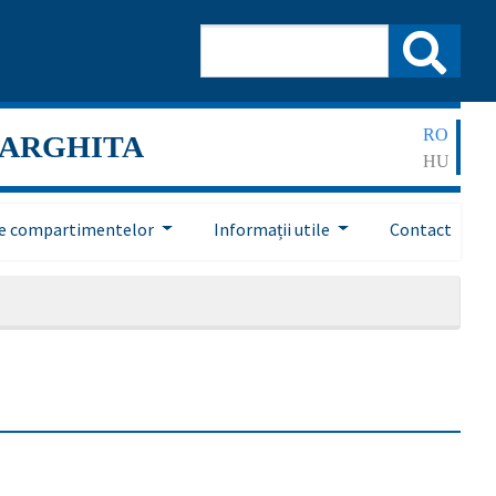
RO
HARGHITA
HU
ile compartimentelor
Informații utile
Contact