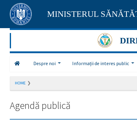
Pagina
MINISTERUL SĂNĂTĂȚ
maghiară
se
DIR
află
în
Despre noi
Informații de interes public
construcție
Redirecționare
HOME
către
pagina
română
Agendă publică
în
5
secunde.
A