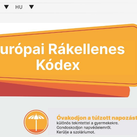
▼ HU ▼