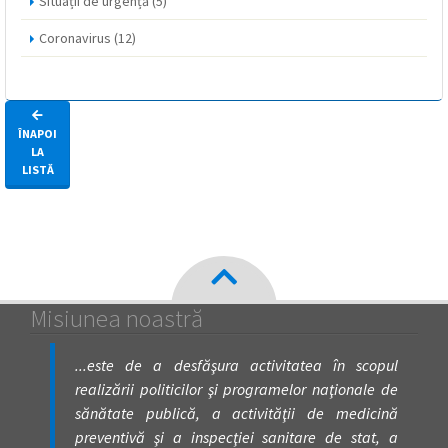
Situații de urgență
(5)
Coronavirus
(12)
ÎNAPOI
LA
LISTĂ
Misiunea noastră
...este de a desfăşura activitatea în scopul
realizării politicilor şi programelor naţionale de
sănătate publică, a activităţii de medicină
preventivă şi a inspecţiei sanitare de stat, a