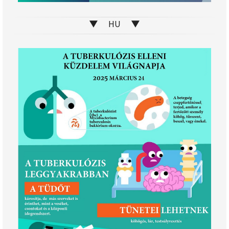
▼ HU ▼