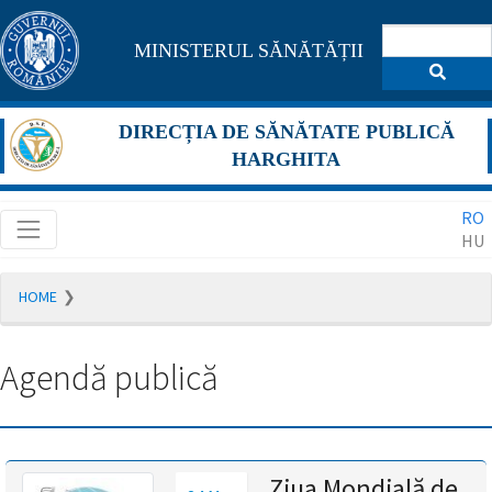
Pagina
MINISTERUL SĂNĂTĂȚII
maghiară
se
DIRECȚIA DE SĂNĂTATE PUBLICĂ
află
HARGHITA
în
RO
construcție
HU
Redirecționare
HOME
către
pagina
română
Agendă publică
în
5
secunde.
A
Ziua Mondială de