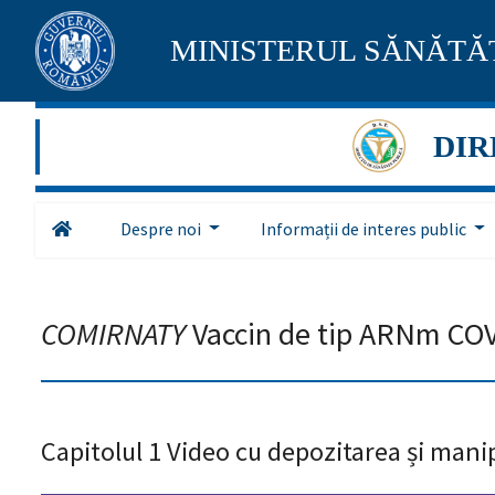
Pagina
MINISTERUL SĂNĂTĂȚ
maghiară
se
DIR
află
în
Despre noi
Informații de interes public
construcție
Redirecționare
către
COMIRNATY
Vaccin de tip ARNm CO
pagina
română
în
5
secunde.
Capitolul 1 Video cu depozitarea și mani
A