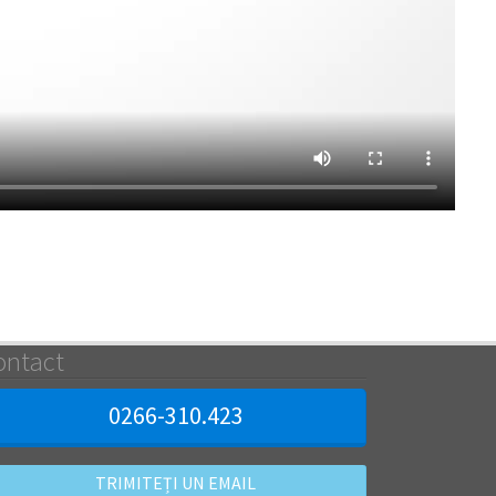
ontact
0266-310.423
TRIMITEȚI UN EMAIL