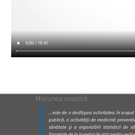
Misiunea noastră
...este de a desfăşura activitatea în scopul
publică, a activităţii de medicină preventivă
sănătate şi a organizării statisticii de să
finanţate de la bugetul de stat pentru secto