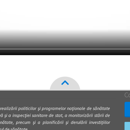
C
 realizării politicilor şi programelor naţionale de sănătate
 şi a inspecţiei sanitare de stat, a monitorizării stării de
nătate, precum şi a planificării şi derulării investiţiilor
rul de sănătate.