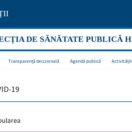
II
ECȚIA DE SĂNĂTATE PUBLICĂ 
Transparență decizională
Agendă publică
Activităț
VID-19
pularea