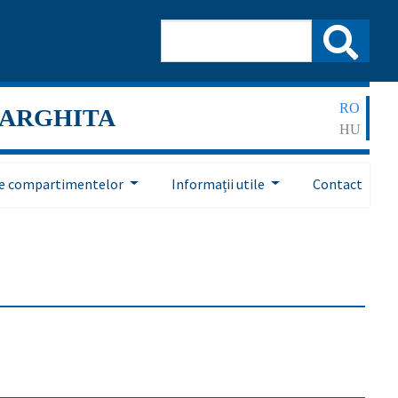
RO
HARGHITA
HU
ile compartimentelor
Informații utile
Contact