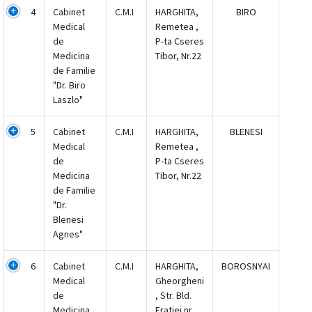
4
Cabinet
C.M.I
HARGHITA,
BIRO
Medical
Remetea ,
de
P-ta Cseres
Medicina
Tibor, Nr.22
de Familie
"Dr. Biro
Laszlo"
5
Cabinet
C.M.I
HARGHITA,
BLENESI
Medical
Remetea ,
de
P-ta Cseres
Medicina
Tibor, Nr.22
de Familie
"Dr.
Blenesi
Agnes"
6
Cabinet
C.M.I
HARGHITA,
BOROSNYAI
Medical
Gheorgheni
de
, Str. Bld.
Medicina
Fratiei nr.