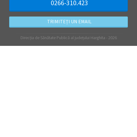
0266-310.423
TRIMITEȚI UN EMAIL
Direcția de Sănătate Publică al județului Harghita - 2026