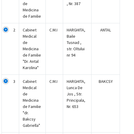
de
, Nr. 387
Medicina
de Familie
2
Cabinet
C.M.I
HARGHITA,
ANTAL
Medical
Baile
de
Tusnad ,
Medicina
str. Oltului
de Familie
nr 94
"Dr. Antal
Karolina"
3
Cabinet
C.M.I
HARGHITA,
BAKCSY
Medical
Lunca De
de
Jos , Str.
Medicina
Principala,
de Familie
Nr. 653
"dr.
Bakcsy
Gabriella"