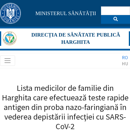
Pagina
MINISTERUL SĂNĂTĂȚII
maghiară
se
DIRECȚIA DE SĂNĂTATE PUBLICĂ
află
HARGHITA
în
RO
construcție
HU
Redirecționare
către
Lista medicilor de familie din
pagina
Harghita care efectuează teste rapide
română
în
antigen din proba nazo-faringiană în
5
vederea depistării infecţiei cu SARS-
secunde.
CoV-2
A