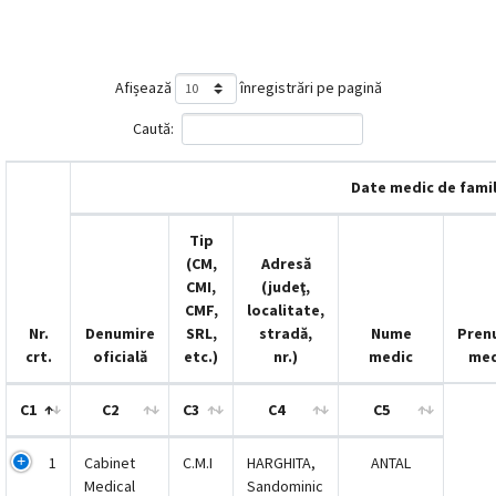
magyar
nyelvű
Afișează
înregistrări pe pagină
oldal
Caută:
fejlesztés
Date medic de famil
alatt
Tip
van
(CM,
Adresă
CMI,
(judeţ,
CMF,
localitate,
Átiranyítás
Nr.
Denumire
SRL,
stradă,
Nume
Pren
a
crt.
oficială
etc.)
nr.)
medic
med
román
nyelvű
C1
C2
C3
C4
C5
oldalra
5
másodpercen
1
Cabinet
C.M.I
HARGHITA,
ANTAL
belül.
Medical
Sandominic