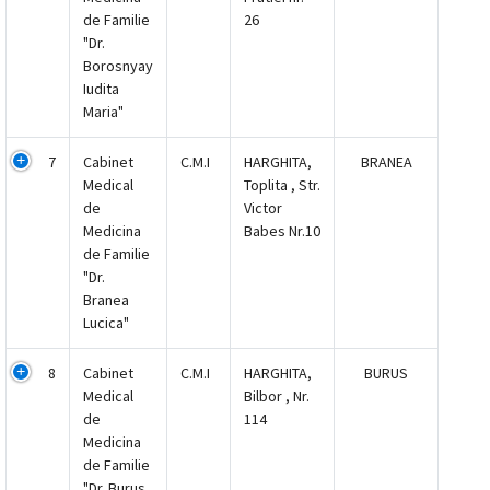
de Familie
26
"Dr.
Borosnyay
Iudita
Maria"
7
Cabinet
C.M.I
HARGHITA,
BRANEA
Medical
Toplita , Str.
de
Victor
Medicina
Babes Nr.10
de Familie
"Dr.
Branea
Lucica"
8
Cabinet
C.M.I
HARGHITA,
BURUS
Medical
Bilbor , Nr.
de
114
Medicina
de Familie
"Dr. Burus