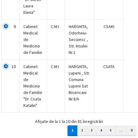
Laura
Elena"
9
Cabinet
C.M.I
HARGHITA,
CSAKI
Medical
Odorheiu-
de
Secuiesc ,
Medicina
Str. Insulei
de Familie
Nr.1
10
Cabinet
C.M.I
HARGHITA,
CSATA
Medical
Lupeni , Str.
de
Comuna
Medicina
Lupeni Sat
de Familie
Bisericani
"Dr. Csata
Nr.8/A
Katalin"
Afișate de la 1 la 10 din 81 înregistrări
1
2
3
4
5
…
9