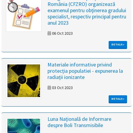
România (CFZRO) organizează
magyar
examenul pentru obţinerea gradului
specialist, respectiv principal pentru
nyelvű
anul 2023
oldal
06 Oct 2023
fejlesztés
DETALII »
alatt
Materiale informative privind
van
protecția populatiei - expunerea la
radiații ionizante
Átiranyítás
03 Oct 2023
a
román
DETALII »
nyelvű
oldalra
5
Luna Națională de Informare
másodpercen
despre Boli Transmisibile
belül.