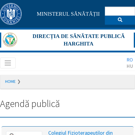
Pagina
MINISTERUL SĂNĂTĂȚII
maghiară
se
DIRECȚIA DE SĂNĂTATE PUBLICĂ
află
HARGHITA
în
RO
construcție
HU
Redirecționare
HOME
către
pagina
română
Agendă publică
în
5
secunde.
A
Colegiul Fizioterapeuților din