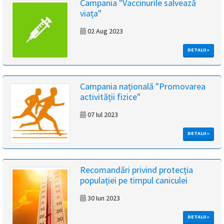
Campania "Vaccinurile salvează
viața"
02 Aug 2023
DETALII »
Campania națională "Promovarea
activității fizice"
07 Iul 2023
DETALII »
Recomandări privind protecția
populației pe timpul caniculei
30 Iun 2023
DETALII »