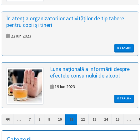
În atenția organizatorilor activităților de tip tabere
pentru copii și tineri
22 Iun 2023
DETALII »
Luna națională a informării despre
efectele consumului de alcool
19 Iun 2023
DETALII »
(CURRENT)
...
7
8
9
10
11
12
13
14
15
...
Categorii