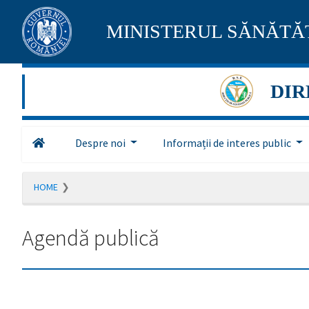
Pagina
MINISTERUL SĂNĂTĂȚ
maghiară
se
DIR
află
în
Despre noi
Informații de interes public
construcție
Redirecționare
HOME
către
pagina
română
Agendă publică
în
5
secunde.
A