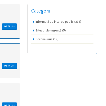
Categorii
Informații de interes public
(216)
DETALII »
Situații de urgență
(5)
Coronavirus
(12)
DETALII »
DETALII »