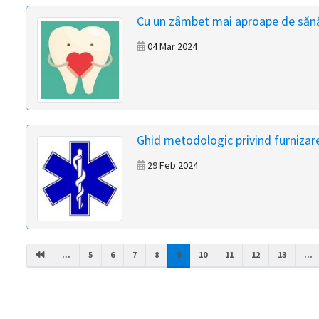
Cu un zâmbet mai aproape de săn
04 Mar 2024
Ghid metodologic privind furnizare
29 Feb 2024
(CURRENT)
...
5
6
7
8
9
10
11
12
13
...