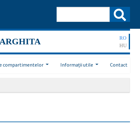
RO
HARGHITA
HU
ile compartimentelor
Informații utile
Contact