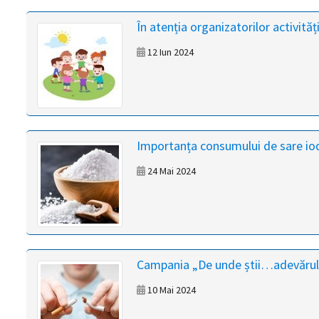
magyar
În atenția organizatorilor activități
nyelvű
12 Iun 2024
oldal
fejlesztés
alatt
Importanța consumului de sare io
van
24 Mai 2024
Átiranyítás
a
román
nyelvű
Campania „De unde știi…adevărul
oldalra
5
10 Mai 2024
másodpercen
belül.