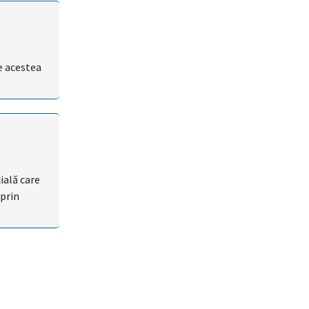
e acestea
ială care
 prin