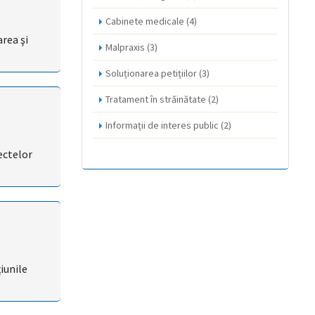
Cabinete medicale
(4)
rea şi
Malpraxis
(3)
Soluționarea petițiilor
(3)
Tratament în străinătate
(2)
Informații de interes public
(2)
ectelor
iunile