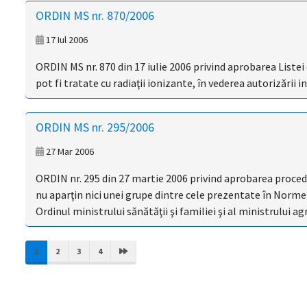
ORDIN MS nr. 870/2006
17 Iul 2006
ORDIN MS nr. 870 din 17 iulie 2006 privind aprobarea Liste
pot fi tratate cu radiaţii ionizante, în vederea autorizării i
ORDIN MS nr. 295/2006
27 Mar 2006
ORDIN nr. 295 din 27 martie 2006 privind aprobarea procedu
nu aparţin nici unei grupe dintre cele prezentate în Normel
Ordinul ministrului sănătăţii şi familiei şi al ministrului ag
(CURRENT)
1
2
3
4