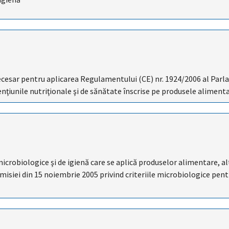
l necesar pentru aplicarea Regulamentului (CE) nr. 1924/2006 al Par
enţiunile nutriţionale şi de sănătate înscrise pe produsele aliment
 microbiologice şi de igienă care se aplică produselor alimentare, a
isiei din 15 noiembrie 2005 privind criteriile microbiologice pent