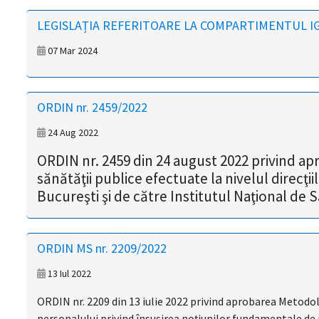
magyar
LEGISLAȚIA REFERITOARE LA COMPARTIMENTUL IG
nyelvű
07 Mar 2024
oldal
ORDIN nr. 2459/2022
fejlesztés
24 Aug 2022
alatt
ORDIN nr. 2459 din 24 august 2022 privind apr
van
sănătăţii publice efectuate la nivelul direcţi
Bucureşti şi de către Institutul Naţional de 
Átiranyítás
a
román
ORDIN MS nr. 2209/2022
nyelvű
oldalra
13 Iul 2022
5
másodpercen
ORDIN nr. 2209 din 13 iulie 2022 privind aprobarea Metodolo
belül.
personalului privind însuşirea noţiunilor fundamentale de 