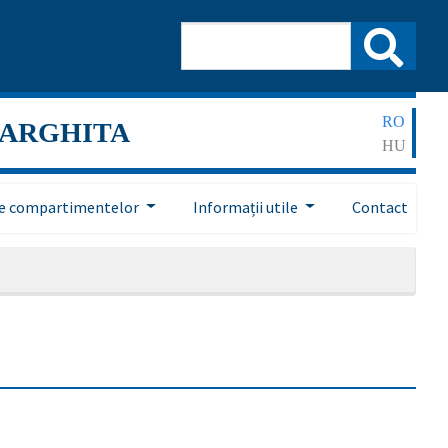
RO
HARGHITA
HU
ile compartimentelor
Informații utile
Contact