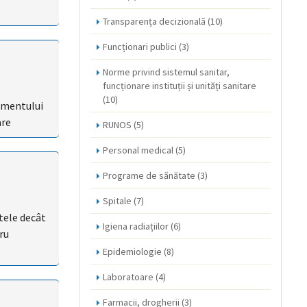
Transparența decizională
(10)
Funcționari publici
(3)
Norme privind sistemul sanitar,
funcționare instituții și unități sanitare
(10)
lamentului
are
RUNOS
(5)
Personal medical
(5)
Programe de sănătate
(3)
Spitale
(7)
ltele decât
Igiena radiațiilor
(6)
ru
Epidemiologie
(8)
Laboratoare
(4)
Farmacii, drogherii
(3)