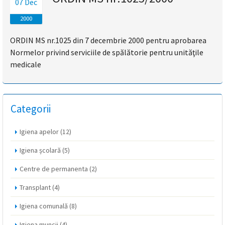
07 Dec
magyar
2000
nyelvű
ORDIN MS nr.1025 din 7 decembrie 2000 pentru aprobarea
Normelor privind serviciile de spălătorie pentru unităţile
oldal
medicale
fejlesztés
alatt
Categorii
van
Igiena apelor
(12)
Átiranyítás
Igiena școlară
(5)
a
román
Centre de permanenta
(2)
nyelvű
oldalra
Transplant
(4)
5
Igiena comunală
(8)
másodpercen
belül.
Igiena muncii
(4)