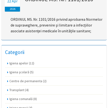
22 Apr
magyar
2026
nyelvű
ORDINUL MS. Nr. 1101/2016 privind aprobarea Normelor
de supraveghere, prevenire şi limitare a infecţiilor
oldal
asociate asistenţei medicale în unităţile sanitare;
fejlesztés
alatt
Categorii
van
Igiena apelor
(12)
Átiranyítás
Igiena școlară
(5)
a
román
Centre de permanenta
(2)
nyelvű
oldalra
Transplant
(4)
5
Igiena comunală
(8)
másodpercen
belül.
Igiena muncii
(4)