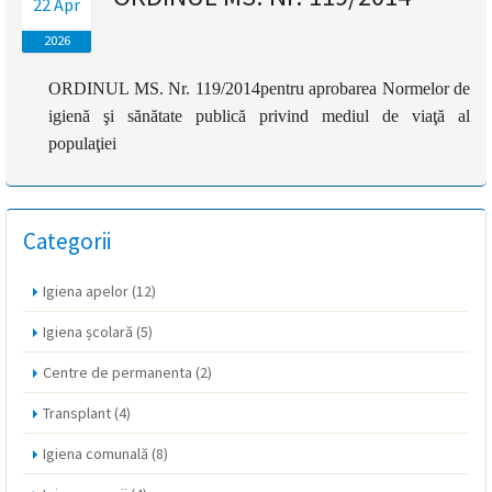
22 Apr
magyar
2026
nyelvű
ORDINUL MS. Nr. 119/2014
pentru aprobarea Normelor de
igienă şi sănătate publică privind mediul de viaţă al
oldal
populaţiei
fejlesztés
alatt
Categorii
van
Igiena apelor
(12)
Átiranyítás
Igiena școlară
(5)
a
román
Centre de permanenta
(2)
nyelvű
oldalra
Transplant
(4)
5
másodpercen
Igiena comunală
(8)
belül.